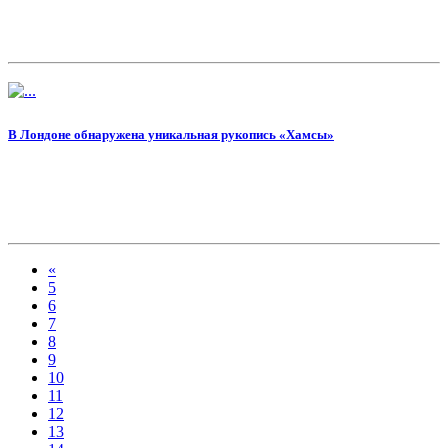
В Лондоне обнаружена уникальная рукопись «Хамсы»
«
5
6
7
8
9
10
11
12
13