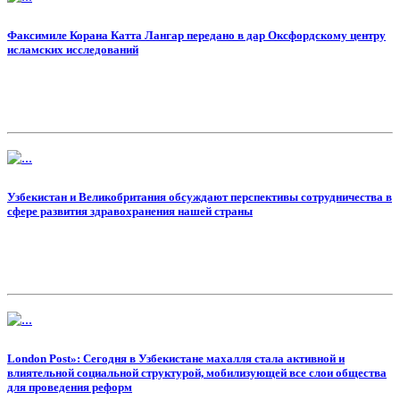
Факсимиле Корана Катта Лангар передано в дар Оксфордскому центру
исламских исследований
Узбекистан и Великобритания обсуждают перспективы сотрудничества в
сфере развития здравохранения нашей страны
London Post»: Сегодня в Узбекистане махалля стала активной и
влиятельной социальной структурой, мобилизующей все слои общества
для проведения реформ