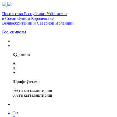
Посольство Республики Узбекистан
в Соединённом Королевстве
Великобритании и Северной Ирландии
Гос. символы
Кўриниш
A
A
A
Шрифт ўлчами
0
% га катталаштириш
0
% га катталаштириш
O'z