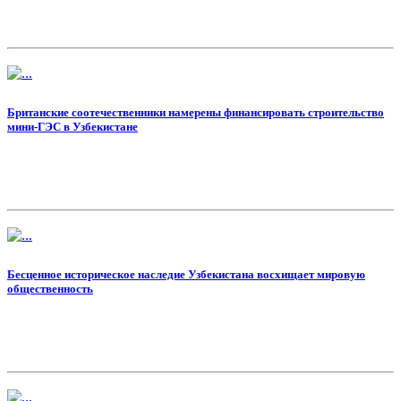
Британские соотечественники намерены финансировать строительство
мини-ГЭС в Узбекистане
Бесценное историческое наследие Узбекистана восхищает мировую
общественность