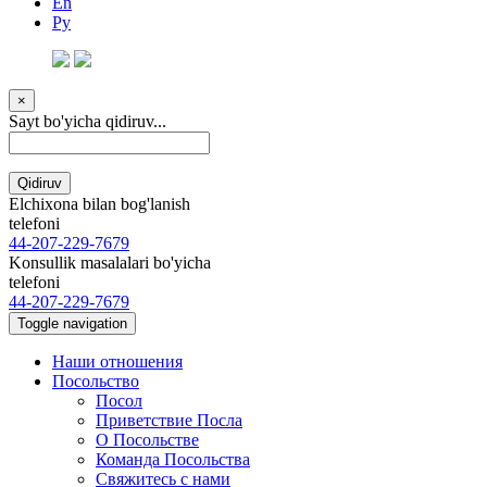
En
Ру
×
Sayt bo'yicha qidiruv...
Qidiruv
Elchixona bilan bog'lanish
telefoni
44-207-229-7679
Konsullik masalalari bo'yicha
telefoni
44-207-229-7679
Toggle navigation
Наши отношения
Посольство
Посол
Приветствие Посла
О Посольстве
Команда Посольства
Свяжитесь с нами