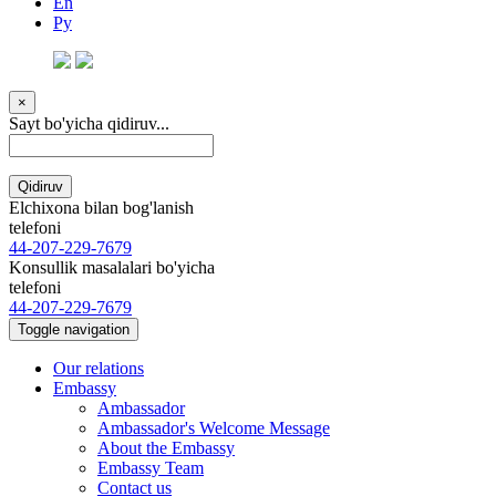
En
Ру
×
Sayt bo'yicha qidiruv...
Qidiruv
Elchixona bilan bog'lanish
telefoni
44-207-229-7679
Konsullik masalalari bo'yicha
telefoni
44-207-229-7679
Toggle navigation
Our relations
Embassy
Ambassador
Ambassador's Welcome Message
About the Embassy
Embassy Team
Contact us