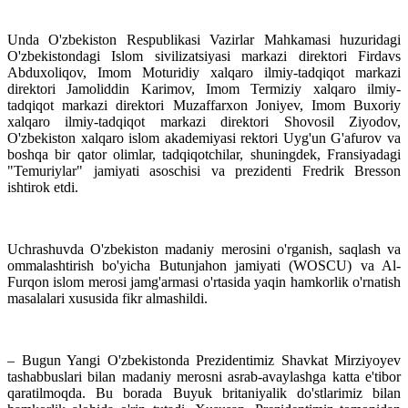
Unda O'zbekiston Respublikasi Vazirlar Mahkamasi huzuridagi
O'zbekistondagi Islom sivilizatsiyasi markazi direktori Firdavs
Abduxoliqov, Imom Moturidiy xalqaro ilmiy-tadqiqot markazi
direktori Jamoliddin Karimov, Imom Termiziy xalqaro ilmiy-
tadqiqot markazi direktori Muzaffarxon Joniyev, Imom Buxoriy
xalqaro ilmiy-tadqiqot markazi direktori Shovosil Ziyodov,
O'zbekiston xalqaro islom akademiyasi rektori Uyg'un G'afurov va
boshqa bir qator olimlar, tadqiqotchilar, shuningdek, Fransiyadagi
"Temuriylar" jamiyati asoschisi va prezidenti Fredrik Bresson
ishtirok etdi.
Uchrashuvda O'zbekiston madaniy merosini o'rganish, saqlash va
ommalashtirish bo'yicha Butunjahon jamiyati (WOSCU) va Al-
Furqon islom merosi jamg'armasi o'rtasida yaqin hamkorlik o'rnatish
masalalari xususida fikr almashildi.
– Bugun Yangi O'zbekistonda Prezidentimiz Shavkat Mirziyoyev
tashabbuslari bilan madaniy merosni asrab-avaylashga katta e'tibor
qaratilmoqda. Bu borada Buyuk britaniyalik do'stlarimiz bilan