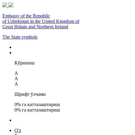
Embassy of the Republic
of Uzbekistan in the United Kingdom of
Great Britain and Northern Ireland
The State symbols
Кўриниш
A
A
A
Шрифт ўлчами
0
% га катталаштириш
0
% га катталаштириш
O'z