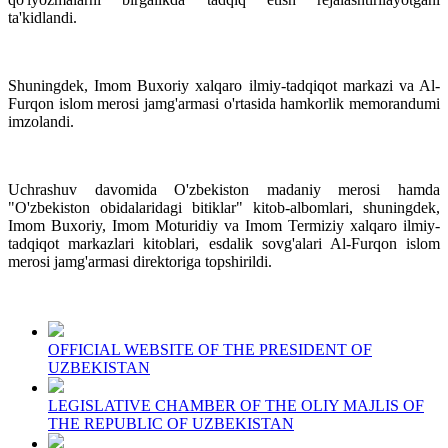
ta'kidlandi.
Shuningdek, Imom Buxoriy xalqaro ilmiy-tadqiqot markazi va Al-
Furqon islom merosi jamg'armasi o'rtasida hamkorlik memorandumi
imzolandi.
Uchrashuv davomida O'zbekiston madaniy merosi hamda
"O'zbekiston obidalaridagi bitiklar" kitob-albomlari, shuningdek,
Imom Buxoriy, Imom Moturidiy va Imom Termiziy xalqaro ilmiy-
tadqiqot markazlari kitoblari, esdalik sovg'alari Al-Furqon islom
merosi jamg'armasi direktoriga topshirildi.
OFFICIAL WEBSITE OF THE PRESIDENT OF
UZBEKISTAN
LEGISLATIVE CHAMBER OF THE OLIY MAJLIS OF
THE REPUBLIC OF UZBEKISTAN