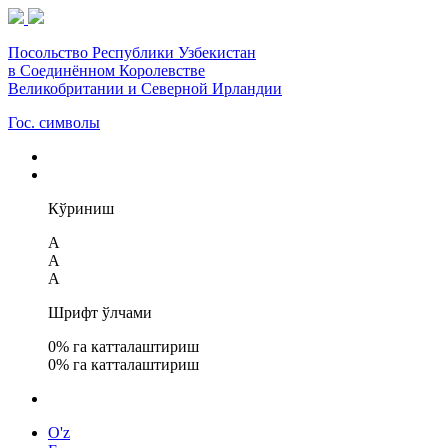
Посольство Республики Узбекистан
в Соединённом Королевстве
Великобритании и Северной Ирландии
Гос. символы
Кўриниш
A
A
A
Шрифт ўлчами
0
% га катталаштириш
0
% га катталаштириш
O'z