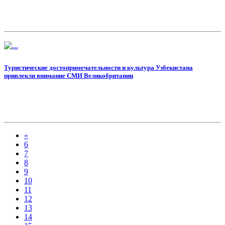
Туристические достопримечательности и культура Узбекистана
привлекли внимание СМИ Великобритании
«
6
7
8
9
10
11
12
13
14