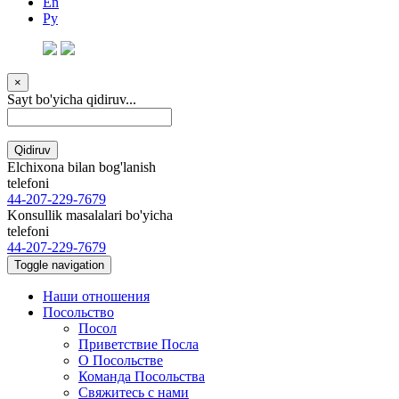
En
Ру
×
Sayt bo'yicha qidiruv...
Qidiruv
Elchixona bilan bog'lanish
telefoni
44-207-229-7679
Konsullik masalalari bo'yicha
telefoni
44-207-229-7679
Toggle navigation
Наши отношения
Посольство
Посол
Приветствие Посла
О Посольстве
Команда Посольства
Свяжитесь с нами