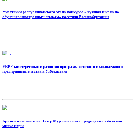
Участники республиканского этапа конкурса «Лучшая школа по
обучению иностранным языкам» посетили Великобританию
EБРР заинтересован в развитии программ женского и молодежного
предпринимательства в Узбекистане
Британский писатель Питер Мур знакомит с традициями узбекской
миниатюры