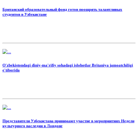
Британский образовательный фонд готов поощрять талантливых
студентов в Узбекистане
O'zbekistondagi diniy-ma'rifiy sohadagi islohotlar Britaniya jamoatchiligi
e'tiborida
Представители Узбекистана принимают участие в мероприятиях Недели
культурного наследия в Лондоне