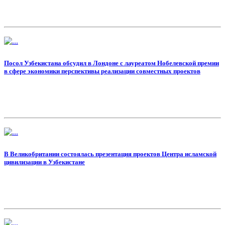
Посол Узбекистана обсудил в Лондоне с лауреатом Нобелевской премии
в сфере экономики перспективы реализации совместных проектов
В Великобритании состоялась презентация проектов Центра исламской
цивилизации в Узбекистане